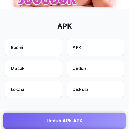
APK
Resmi
APK
Masuk
Unduh
Lokasi
Diskusi
Unduh APK APK