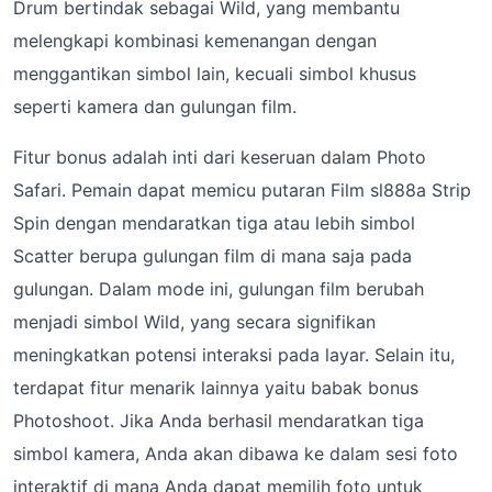
Drum bertindak sebagai Wild, yang membantu
melengkapi kombinasi kemenangan dengan
menggantikan simbol lain, kecuali simbol khusus
seperti kamera dan gulungan film.
Fitur bonus adalah inti dari keseruan dalam Photo
Safari. Pemain dapat memicu putaran Film sl888a Strip
Spin dengan mendaratkan tiga atau lebih simbol
Scatter berupa gulungan film di mana saja pada
gulungan. Dalam mode ini, gulungan film berubah
menjadi simbol Wild, yang secara signifikan
meningkatkan potensi interaksi pada layar. Selain itu,
terdapat fitur menarik lainnya yaitu babak bonus
Photoshoot. Jika Anda berhasil mendaratkan tiga
simbol kamera, Anda akan dibawa ke dalam sesi foto
interaktif di mana Anda dapat memilih foto untuk