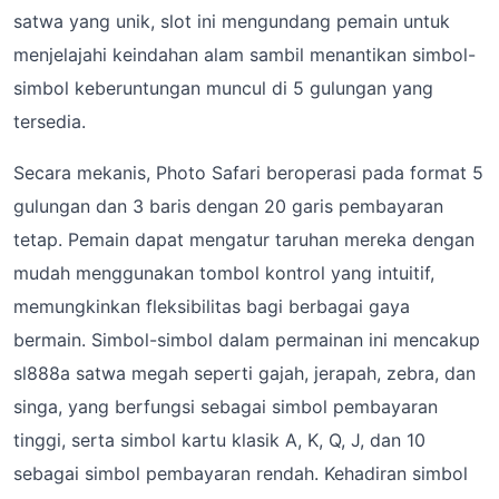
satwa yang unik, slot ini mengundang pemain untuk
menjelajahi keindahan alam sambil menantikan simbol-
simbol keberuntungan muncul di 5 gulungan yang
tersedia.
Secara mekanis, Photo Safari beroperasi pada format 5
gulungan dan 3 baris dengan 20 garis pembayaran
tetap. Pemain dapat mengatur taruhan mereka dengan
mudah menggunakan tombol kontrol yang intuitif,
memungkinkan fleksibilitas bagi berbagai gaya
bermain. Simbol-simbol dalam permainan ini mencakup
sl888a satwa megah seperti gajah, jerapah, zebra, dan
singa, yang berfungsi sebagai simbol pembayaran
tinggi, serta simbol kartu klasik A, K, Q, J, dan 10
sebagai simbol pembayaran rendah. Kehadiran simbol